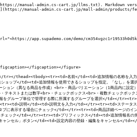
https://manual-admin.cs-cart.jp/llms.txt). Markdown vers
](https://manual-admin.cs-cart.jp/mall-admin/products/fe
rl="<https://app.supademo.com/demo/cm354vgzc1r19533h0d5k
figcaption></figcaption></figure>

/th></tr></thead><tbody><tr><td>名前</td><td>追加情報の名称
取扱ショップ</td><td>追加情報を使用できるショップを指定。「なし」を選択す
ーション（異なる商品を作成）<br>・商品バリエーション（1商品内に設定）<br
テキストまたは数字<br>・チェックボックス<br>・複数チェックボックス</t
>追加情報をグループ単位で管理する際に所属するグループを選択</td></tr><t
r><tr><td>説明</td><td>説明文を入力</td></tr><tr><td>ステ
」タブに表示する場合にチェック</td></tr><tr><td>商品詳細ページ
td></tr><tr><td>プリフィックス</td><td>追加情報名の先頭に
キャンセル」ボタン</td><td>設定内容の登録・編集をキャンセル</td></tr>