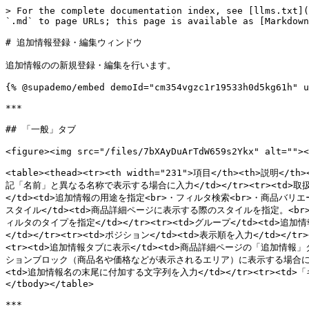
> For the complete documentation index, see [llms.txt](
`.md` to page URLs; this page is available as [Markdown
# 追加情報登録・編集ウィンドウ

追加情報のの新規登録・編集を行います。

{% @supademo/embed demoId="cm354vgzc1r19533h0d5kg61h" u
***

## 「一般」タブ

<figure><img src="/files/7bXAyDuArTdW659s2Ykx" alt=""><
<table><thead><tr><th width="231">項目</th><th>説明<
記「名前」と異なる名称で表示する場合に入力</td></tr><tr><td>
</td><td>追加情報の用途を指定<br>・フィルタ検索<br>・商品バリエ
スタイル</td><td>商品詳細ページに表示する際のスタイルを指定。<br>・
ィルタのタイプを指定</td></tr><tr><td>グループ</td><td
</td></tr><tr><td>ポジション</td><td>表示順を入力</td></t
<tr><td>追加情報タブに表示</td><td>商品詳細ページの「追加情報
ションブロック（商品名や価格などが表示されるエリア）に表示する場合にチェック</
<td>追加情報名の末尾に付加する文字列を入力</td></tr><tr><td>「
</tbody></table>

***
