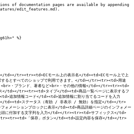
ions of documentation pages are available by appending 
atures/edit_features.md).

g61h>" %}

を入力</td></tr><tr><td>ECモール上の表示名</td><td>ECモール上で上
るとすべてのショップで利用できます。</td></tr><tr><td>用途
>・ブランド、著者など<br>・その他の情報</td></tr><tr><td>
d></tr><tr><td>タイプ</td><td>商品一覧ページに表示するフ
r><td>追加情報コード</td><td>追加情報に割り当てるコードを入力
ータス</td><td>ステータス（有効 / 非表示 / 無効）を指定</td></tr>
のインフォメーションブロックに表示</td><td>商品詳細ページのインフォメー
付加する文字列を入力</td></tr><tr><td>サフィックス</td>
<tr><td>「保存」ボタン</td><td>設定内容を保存</td></tr>