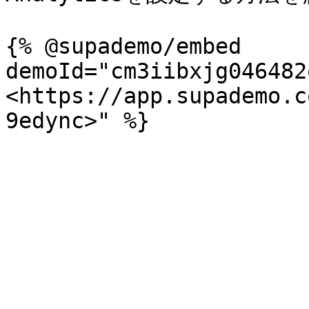
{% @supademo/embed 
demoId="cm3iibxjg046482
<https://app.supademo.c