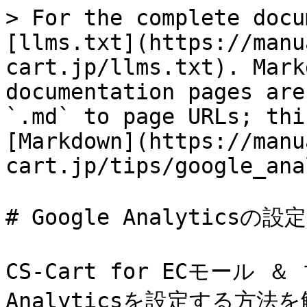
> For the complete docu
[llms.txt](https://manu
cart.jp/llms.txt). Mark
documentation pages are
`.md` to page URLs; thi
[Markdown](https://manu
cart.jp/tips/google_ana
# Google Analyticsの設定

CS-Cart for ECモール 
Analyticsを設定する方法