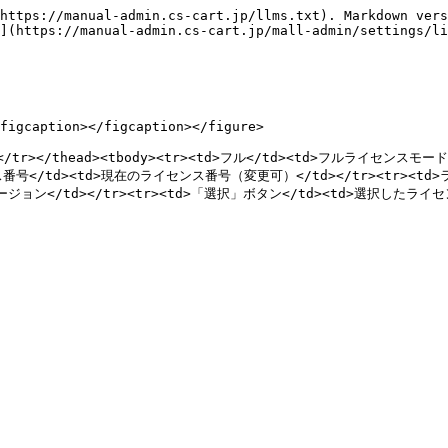
https://manual-admin.cs-cart.jp/llms.txt). Markdown vers
](https://manual-admin.cs-cart.jp/mall-admin/settings/li
figcaption></figcaption></figure>

/th></tr></thead><tbody><tr><td>フル</td><td>フルライセン
号</td><td>現在のライセンス番号（変更可）</td></tr><tr><td>