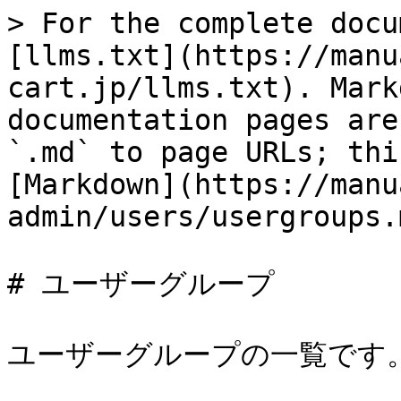
> For the complete docu
[llms.txt](https://manu
cart.jp/llms.txt). Mark
documentation pages are
`.md` to page URLs; thi
[Markdown](https://manu
admin/users/usergroups.m
# ユーザーグループ

ユーザーグループの一覧です。