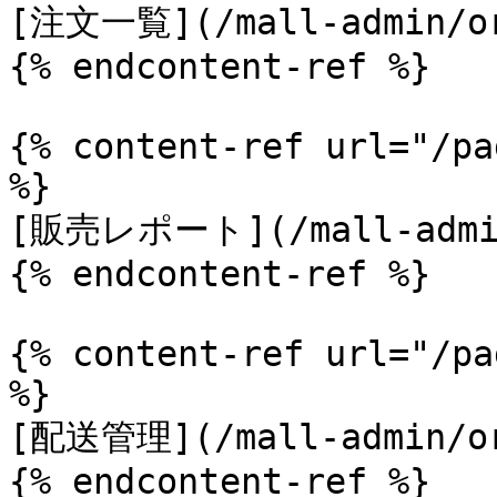
[注文一覧](/mall-admin/ord
{% endcontent-ref %}

{% content-ref url="/pa
%}

[販売レポート](/mall-admin/
{% endcontent-ref %}

{% content-ref url="/pa
%}

[配送管理](/mall-admin/ord
{% endcontent-ref %}
