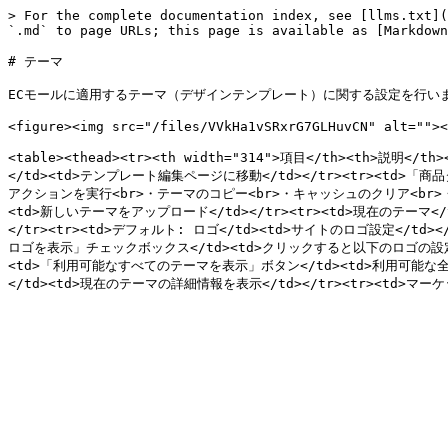
> For the complete documentation index, see [llms.txt](
`.md` to page URLs; this page is available as [Markdown
# テーマ

ECモールに適用するテーマ（デザインテンプレート）に関する設定を行いま
<figure><img src="/files/VVkHa1vSRxrG7GLHuvCN" alt=""><
<table><thead><tr><th width="314">項目</th><th>説明
</td><td>テンプレート編集ページに移動</td></tr><tr><td>
アクションを実行<br>・テーマのコピー<br>・キャッシュのクリア<br>・サム
<td>新しいテーマをアップロード</td></tr><tr><td>現在のテーマ<
</tr><tr><td>デフォルト: ロゴ</td><td>サイトのロゴ設定</td
ロゴを表示」チェックボックス</td><td>クリックすると以下のロゴの設定を表
<td>「利用可能なすべてのテーマを表示」ボタン</td><td>利用可能な全ての