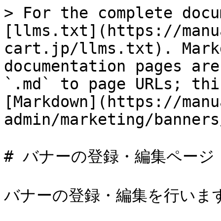
> For the complete docu
[llms.txt](https://manu
cart.jp/llms.txt). Mark
documentation pages are
`.md` to page URLs; thi
[Markdown](https://manu
admin/marketing/banners
# バナーの登録・編集ページ

バナーの登録・編集を行います