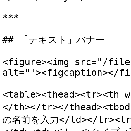
***

## 「テキスト」バナー

<figure><img src="/file
alt=""><figcaption></fi
<table><thead><tr><th
</th></tr></thead><tb
の名前を入力</td></tr><