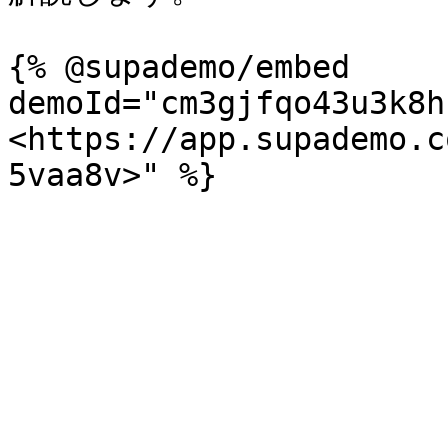
{% @supademo/embed 
demoId="cm3gjfqo43u3k8h
<https://app.supademo.c