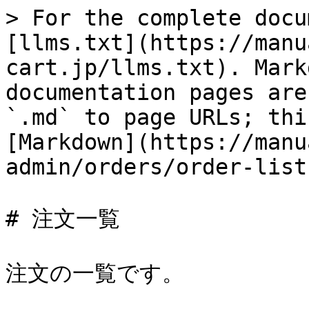
> For the complete docu
[llms.txt](https://manu
cart.jp/llms.txt). Mark
documentation pages are
`.md` to page URLs; thi
[Markdown](https://manu
admin/orders/order-list
# 注文一覧

注文の一覧です。
