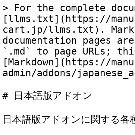
> For the complete docu
[llms.txt](https://manu
cart.jp/llms.txt). Mark
documentation pages are
`.md` to page URLs; thi
[Markdown](https://manu
admin/addons/japanese_a
# 日本語版アドオン

日本語版アドオンに関する各種